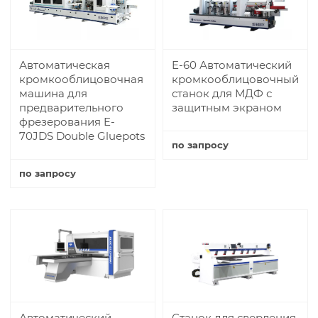
Автоматическая
E-60 Автоматический
кромкооблицовочная
кромкооблицовочный
машина для
станок для МДФ с
предварительного
защитным экраном
фрезерования E-
70JDS Double Gluepots
по запросу
Купить
по запросу
Купить
Автоматический
Станок для сверления