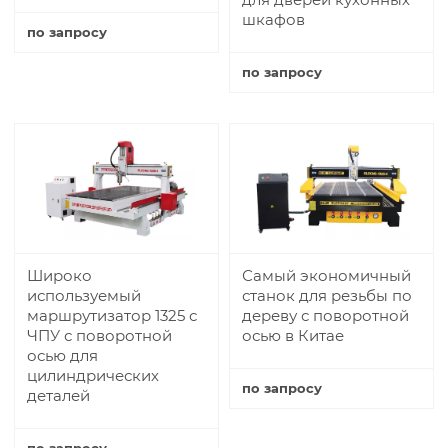
шкафов
по запросу
Купить
по запросу
Купить
Широко
Самый экономичный
используемый
станок для резьбы по
маршрутизатор 1325 с
дереву с поворотной
ЧПУ с поворотной
осью в Китае
осью для
цилиндрических
по запросу
деталей
Купить
по запросу