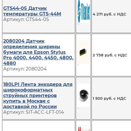
GTS44-05 Датчик
температуры GTS-44M
4 271 руб. с НДС
Артикул: GTS44-05
`
2080204 Датчик
определения ширины
бумаги для Epson Stylus
2 738 руб. с НДС
Pro 4000, 4400, 4450, 4800,
4880
`
Артикул: 2080204
180LPI Лента энкодера для
широкоформатных
струйных принтеров
1 920 руб. с НДС
купить в Москве с
доставкой по России
`
Артикул: SIT-ACC-LFT-014