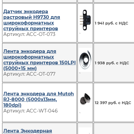
Датчик энкодера
растровый H9730 для
широкоформатных
1 941 руб. с НДС
струйных принтеров
Артикул: ACC-OT-073
`
Лента энкодера для
широкоформатных
струйных принтеров 150LPI
1 938 руб. с НДС
(5000×15 мм)
Артикул: ACC-OT-077
`
Лента энкодера для Mutoh
RJ-8000 (5000х13мм,
12 397 руб. с НДС
180dpi)
Артикул: ACC-WT-046
`
Лента Энкодерная