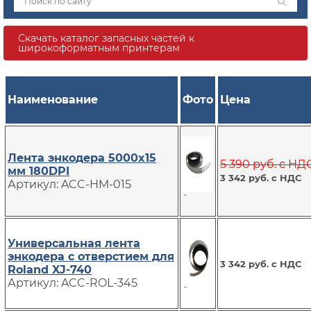
Скачать каталог запасных частей к
широкоформатным принтерам
Наименование
Фото
Цена
Лента энкодера 5000x15
5 390 руб. с НД
мм 180DPI
3 342 руб. с НДС
Артикул: ACC-HM-015
`
Универсальная лента
энкодера с отверстием для
3 342 руб. с НДС
Roland XJ-740
Артикул: ACC-ROL-345
`