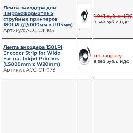
Лента энкодера для
широкоформатных
1 941 руб. с НДС
струйных принтеров
3 342 руб. с НДС
180LPI (Д5000мм x Ш15мм)
Артикул: ACC-OT-105
`
Лента энкодера 150LPI
Encoder Strip for Wide
по запросу
Format Inkjet Printers
5 390 руб. с НДС
(L5000mm x W20mm)
Артикул: ACC-OT-078
`