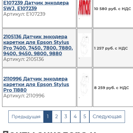
E107239 Датчик энкодера
SWJ, E107239
10 580 руб. с НДС
Артикул: E107239
`
2105136 Датчик энкодера
каретки для Epson Stylus
Pro 7400, 7450, 7800, 7880,
1 257 руб. с НДС
9400, 9450, 9800, 9880
Артикул: 2105136
`
2110996 Датчик энкодера
каретки для Epson Stylus
8 259 руб. с НДС
Pro 11880
Артикул: 2110996
`
1
2
3
4
5
Следующая
Предыдущая