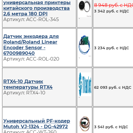
универсальная принтеры
8 948 руб. с НД
китайского производства
3 342 руб. с НДС
2,6 метра 180 DPI
Артикул: ACC-ROL-345
`
Датчик энкодера для
Roland/Roland Linear
Encoder Sensor -
3 234 руб. с НДС
6700989040
Артикул: ACC-ROL-020
`
RTX4-10 Датчик
температуры RTX4
62 093 руб. с НДС
Артикул: RTX4-10
`
Универсальный PF-кодер
Mutoh VJ-1324 - DG-42972
3 541 руб. с НДС
Артикул: ACC-WT-260