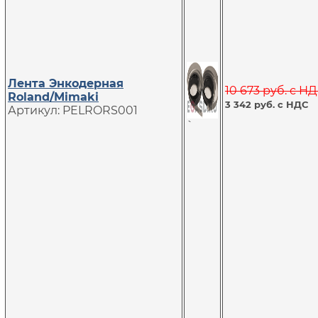
Лента Энкодерная
10 673 руб. с Н
Roland/Mimaki
3 342 руб. с НДС
Артикул: PELRORS001
`