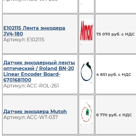
`
E102115 Лента энкодера
JV4-180
75 070 руб. с НДС
Артикул: E102115
`
Датчик энкодерный ленты
оптический / Roland BN-20
Linear Encoder Board-
4 851 руб. с НДС
6701681100
Артикул: ACC-ROL-261
`
Датчик энкодера Mutoh
6 770 руб. с НДС
Артикул: ACC-WT-037
`