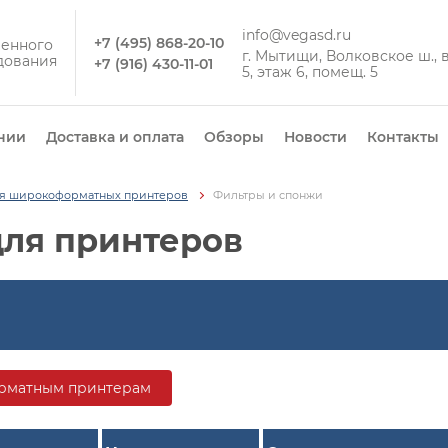
info@vegasd.ru
+7 (495) 868-20-10
енного
г. Мытищи, Волковское ш., вл
дования
+7 (916) 430-11-01
5, этаж 6, помещ. 5
нии
Доставка и оплата
Обзоры
Новости
Контакты
ля широкоформатных принтеров
Фильтры и спонжи
для принтеров
форматным принтерам