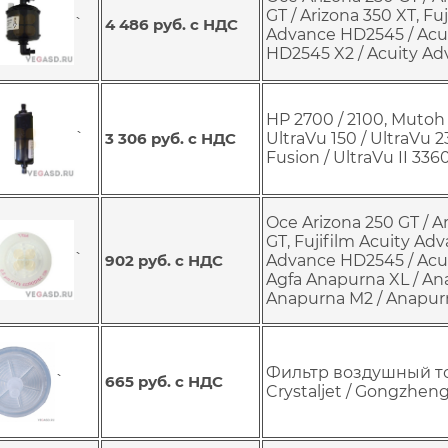
GT / Arizona 350 XT, F
`
4 486 руб. с НДС
Advance HD2545 / Acu
HD2545 X2 / Acuity A
HP 2700 / 2100, Mutoh 
`
3 306 руб. с НДС
UltraVu 150 / UltraVu 2
Fusion / UltraVu II 336
Oce Arizona 250 GT / Ar
GT, Fujifilm Acuity Ad
`
902 руб. с НДС
Advance HD2545 / Acui
Agfa Anapurna XL / An
Anapurna M2 / Anapur
Фильтр воздушный тон
`
665 руб. с НДС
Crystaljet / Gongzheng 