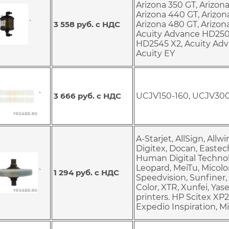
Arizona 350 GT, Arizona
Arizona 440 GT, Arizon
`
3 558 руб. с НДС
Arizona 480 GT, Arizona
Acuity Advance HD250
HD2545 X2, Acuity Ad
Acuity EY
`
3 666 руб. с НДС
UCJV150-160, UCJV300
A-Starjet, AllSign, Allwi
Digitex, Docan, Eastec
Human Digital Technolog
Leopard, MeiTu, Micolor
`
1 294 руб. с НДС
Speedvision, Sunfiner,
Color, XTR, Xunfei, Yas
printers. HP Scitex XP
Expedio Inspiration, 