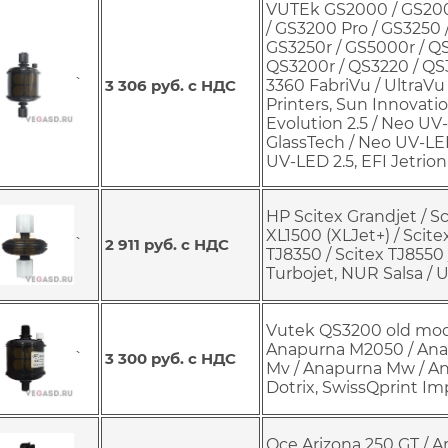
VUTEk GS2000 / GS200
/ GS3200 Pro / GS3250 
GS3250r / GS5000r / QS
QS3200r / QS3220 / QS32
`
3 306 руб. с НДС
3360 FabriVu / UltraVu 
Printers, Sun Innovat
Evolution 2.5 / Neo U
GlassTech / Neo UV-LED
UV-LED 2.5, EFI Jetrio
HP Scitex Grandjet / Sc
XL1500 (XLJet+) / Scit
`
2 911 руб. с НДС
TJ8350 / Scitex TJ8550 
Turbojet, NUR Salsa / U
Vutek QS3200 old mod
Anapurna M2050 / Ana
`
3 300 руб. с НДС
Mv / Anapurna Mw / An
Dotrix, SwissQprint I
Oce Arizona 250 GT / Ar