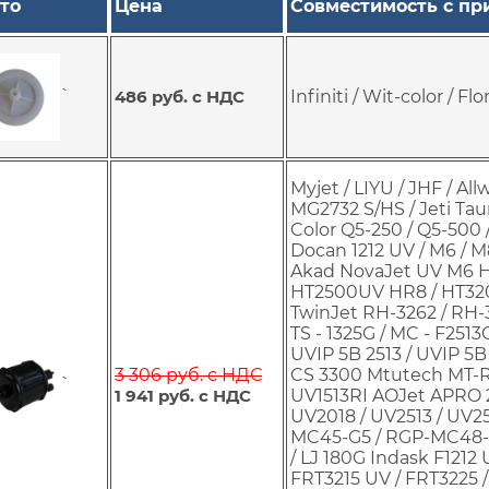
то
Цена
Совместимость с пр
`
486 руб. с НДС
Infiniti / Wit-color / Fl
Myjet / LIYU / JHF / All
MG2732 S/HS / Jeti Taur
Color Q5-250 / Q5-500 
Docan 1212 UV / M6 / M
Akad NovaJet UV M6 
HT2500UV HR8 / HT32
TwinJet RH-3262 / RH-
TS - 1325G / MC - F251
UVIP 5B 2513 / UVIP 5B
3 306 руб. с НДС
CS 3300 Mtutech MT-R
`
1 941 руб. с НДС
UV1513RI AOJet APRO 2
UV2018 / UV2513 / UV2
MC45-G5 / RGP-MC48-G
/ LJ 180G Indask F1212 
FRT3215 UV / FRT3225 