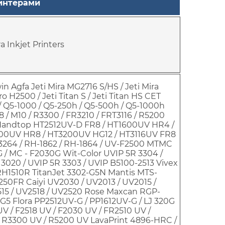
интерами
ora Inkjet Printers
win Agfa Jeti Mira MG2716 S/HS / Jeti Mira
o H2500 / Jeti Titan S / Jeti Titan HS CET
/ Q5-1000 / Q5-250h / Q5-500h / Q5-1000h
8 / M10 / R3300 / FR3210 / FRT3116 / R5200
Handtop HT2512UV-D FR8 / HT1600UV HR4 /
00UV HR8 / HT3200UV HG12 / HT3116UV FR8
3264 / RH-1862 / RH-1864 / UV-F2500 MTMC
3G / MC - F2030G Wit-Color UVIP 5R 3304 /
 3020 / UVIP 5R 3303 / UVIP B5100-2513 Vivex
H1510R TitanJet 3302-G5N Mantis MTS-
50FR Caiyi UV2030 / UV2013 / UV2015 /
515 / UV2518 / UV2520 Rose Maxcan RGP-
5 Flora PP2512UV-G / PP1612UV-G / LJ 320G
UV / F2518 UV / F2030 UV / FR2510 UV /
/ R3300 UV / R5200 UV LavaPrint 4896-HRC /