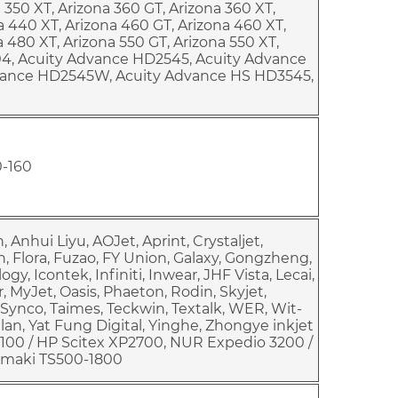
 350 XT, Arizona 360 GT, Arizona 360 XT,
a 440 XT, Arizona 460 GT, Arizona 460 XT,
 480 XT, Arizona 550 GT, Arizona 550 XT,
4, Acuity Advance HD2545, Acuity Advance
vance HD2545W, Acuity Advance HS HD3545,
-160
n, Anhui Liyu, AOJet, Aprint, Crystaljet,
h, Flora, Fuzao, FY Union, Galaxy, Gongzheng,
y, Icontek, Infiniti, Inwear, JHF Vista, Lecai,
, MyJet, Oasis, Phaeton, Rodin, Skyjet,
 Synco, Taimes, Teckwin, Textalk, WER, Wit-
elan, Yat Fung Digital, Yinghe, Zhongye inkjet
2100 / HP Scitex XP2700, NUR Expedio 3200 /
Mimaki TS500-1800