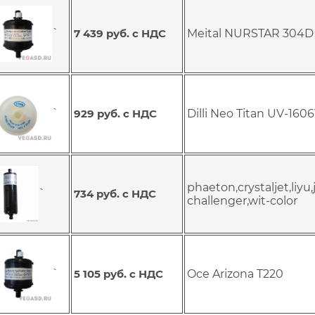
`
7 439 руб. с НДС
Meital NURSTAR 304D
`
929 руб. с НДС
Dilli Neo Titan UV-16
phaeton,crystaljet,liyu,
`
734 руб. с НДС
challenger,wit-color
`
5 105 руб. с НДС
Oce Arizona T220