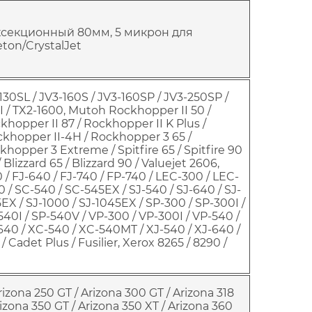
секционный 80мм, 5 микрон для
eton/CrystalJet
130SL / JV3-160S / JV3-160SP / JV3-250SP /
II / TX2-1600, Mutoh Rockhopper II 50 /
khopper II 87 / Rockhopper II K Plus /
ckhopper II-4H / Rockhopper 3 65 /
hopper 3 Extreme / Spitfire 65 / Spitfire 90
 Blizzard 65 / Blizzard 90 / Valuejet 2606,
 / FJ-640 / FJ-740 / FP-740 / LEC-300 / LEC-
 / SC-540 / SC-545EX / SJ-540 / SJ-640 / SJ-
EX / SJ-1000 / SJ-1045EX / SP-300 / SP-300I /
540I / SP-540V / VP-300 / VP-300I / VP-540 /
640 / XC-540 / XC-540MT / XJ-540 / XJ-640 /
 Cadet Plus / Fusilier, Xerox 8265 / 8290 /
izona 250 GT / Arizona 300 GT / Arizona 318
rizona 350 GT / Arizona 350 XT / Arizona 360