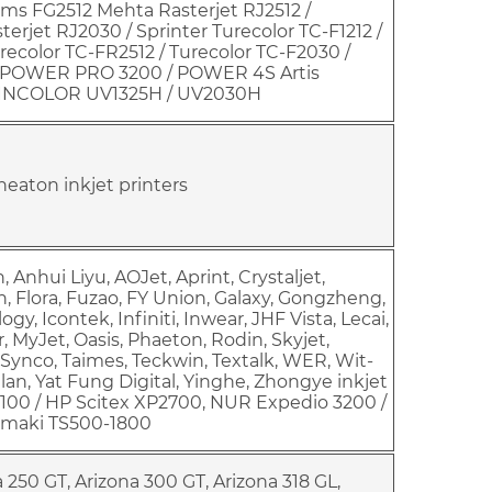
s FG2512 Mehta Rasterjet RJ2512 /
terjet RJ2030 / Sprinter Turecolor TC-F1212 /
urecolor TC-FR2512 / Turecolor TC-F2030 /
/ POWER PRO 3200 / POWER 4S Artis
INCOLOR UV1325H / UV2030H
Pheaton inkjet printers
n, Anhui Liyu, AOJet, Aprint, Crystaljet,
h, Flora, Fuzao, FY Union, Galaxy, Gongzheng,
y, Icontek, Infiniti, Inwear, JHF Vista, Lecai,
, MyJet, Oasis, Phaeton, Rodin, Skyjet,
 Synco, Taimes, Teckwin, Textalk, WER, Wit-
elan, Yat Fung Digital, Yinghe, Zhongye inkjet
2100 / HP Scitex XP2700, NUR Expedio 3200 /
Mimaki TS500-1800
 250 GT, Arizona 300 GT, Arizona 318 GL,