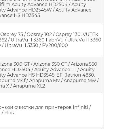
ujifilm Acuity Advance HD2504 / Acuity
ity Advance HD2545W / Acuity Advance
dvance HS HD3545
Osprey 75 / Opsrey 102 / Osprey 130, VUTEk
362 / UltraVu II 3360 FabriVu / UltraVu II 3360
0 / UltraVu II 5330 / PV200/600
izona 300 GT / Arizona 350 GT / Arizona 550
vance HD2504 / Acuity Advance LT / Acuity
ty Advance HS HD3545, EFI Jetrion 4830,
apurna M4f / Anapurna Mv / Anapurna Mw /
na X / Anapurna XL2
кой очистки для принтеров Infiniti /
/ Flora