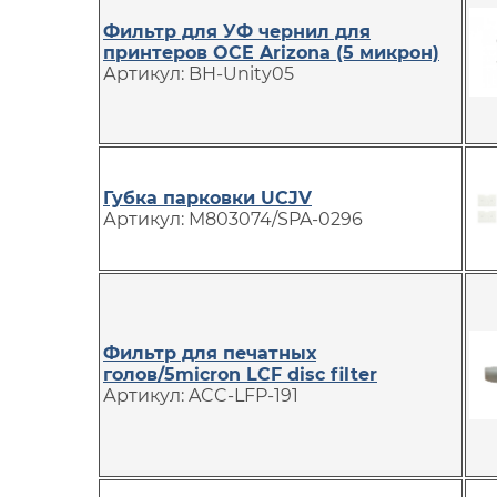
Фильтр для УФ чернил для
принтеров OCE Arizona (5 микрон)
Артикул: BH-Unity05
Губка парковки UCJV
Артикул: M803074/SPA-0296
Фильтр для печатных
голов/5micron LCF disc filter
Артикул: ACC-LFP-191