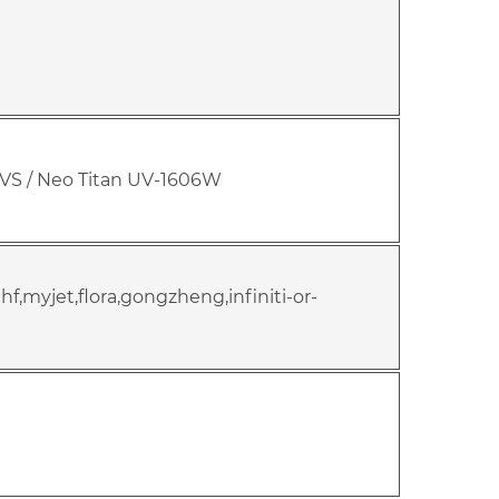
06VS / Neo Titan UV-1606W
jhf,myjet,flora,gongzheng,infiniti-or-