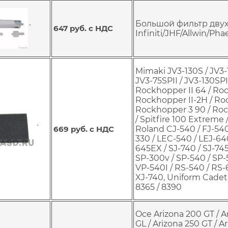
Большой фильтр двух
`
647 руб. с НДС
Infiniti/JHF/Allwin/Pha
Mimaki JV3-130S / JV3-
JV3-75SPII / JV3-130SP
Rockhopper II 64 / Roc
Rockhopper II-2H / Ro
Rockhopper 3 90 / Rock
/ Spitfire 100 Extreme /
`
669 руб. с НДС
Roland CJ-540 / FJ-540
330 / LEC-540 / LEJ-640
645EX / SJ-740 / SJ-745
SP-300v / SP-540 / SP-
VP-540I / RS-540 / RS-
XJ-740, Uniform Cadet /
8365 / 8390
Oce Arizona 200 GT / Ar
GL / Arizona 250 GT / A