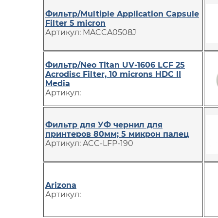
Фильтр/Multiple Application Capsule
Filter 5 micron
Артикул: MACCA0508J
Фильтр/Neo Titan UV-1606 LCF 25
Acrodisc Filter, 10 microns HDC II
Media
Артикул:
Фильтр для УФ чернил для
принтеров 80мм; 5 микрон палец
Артикул: ACC-LFP-190
Arizona
Артикул: