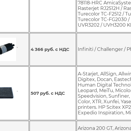
78118-HRC AmicaSystem
Rasterjet RJ2512H / Ras
Turecolor TC-F2512 / T
Turecolor TC-FG2030 
UVR3202 / UVH3200 K
`
4 366 руб. с НДС
Infiniti / Challenger / 
A-Starjet, AllSign, Allwi
Digitex, Docan, Eastec
Human Digital Technolog
Leopard, MeiTu, Micolor
`
507 руб. с НДС
Speedvision, Sunfiner,
Color, XTR, Xunfei, Yas
printers. HP Scitex XP
Expedio Inspiration, 
Arizona 200 GT, Arizona