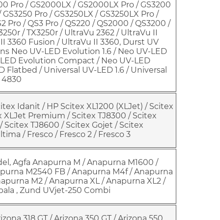
0 Pro / GS2000LX / GS2000LX Pro / GS3200
/ GS3250 Pro / GS3250LX / GS3250LX Pro /
2 Pro / QS3 Pro / QS220 / QS2000 / QS3200 /
50r / TX3250r / UltraVu 2362 / UltraVu II
II 3360 Fusion / UltraVu II 3360, Durst UV
ions Neo UV-LED Evolution 1.6 / Neo UV-LED
V-LED Evolution Compact / Neo UV-LED
 Flatbed / Universal UV-LED 1.6 / Universal
n 4830
itex Idanit / HP Scitex XL1200 (XLJet) / Scitex
ex XLJet Premium / Scitex TJ8300 / Scitex
/ Scitex TJ8600 / Scitex Gojet / Scitex
ltima / Fresco / Fresco 2 / Fresco 3
el, Agfa Anapurna M / Anapurna M1600 /
purna M2540 FB / Anapurna M4f / Anapurna
apurna M2 / Anapurna XL / Anapurna XL2 /
mpala , Zund UVjet-250 Combi
izona 318 GT / Arizona 350 GT / Arizona 550