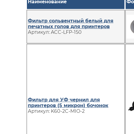
Наименование
Фо
Фильтр сольвентный белый для
печатных голов для принтеров
Артикул: ACC-LFP-150
Фильтр для УФ чернил для
принтеров (5 микрон) бочонок
Артикул: K60-2C-MIO-2