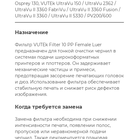
Osprey 130, VUTEk UltraVu 150 / UltraVu 2362 /
UltraVu II 3360 FabriVu / UltraVu II 3360 Fusion /
UltraVu II 3360 / UltraVu II 5330 / PV200/600
Назначение
Фильтр VUTEk Filter 10 PP Female Luer
предназначен для тонкой очистки чернил в
системах подачи широкоформатных
принтеров и плоттеров. Он задерживает
механические частицы и примеси,
предотвращая засорение печатающих головок
и дюз. Использование фильтра обеспечивает
стабильную печать и снижает риск дефектов
изображения.
Когда требуется замена
Замена фильтра необходима при снижении
интенсивности печати, появлении полос,
пропусков или неравномерной подачи
чернил. Также рекомендуется плановая