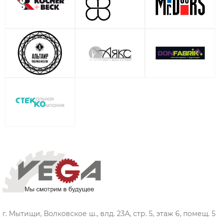
г. Мытищи, Волковское ш., влд. 23А, стр. 5, этаж 6, помещ. 5