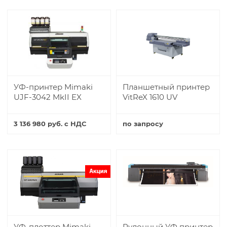
Купить
УФ-принтер Mimaki
Планшетный принтер
UJF-3042 MkII EX
VitReX 1610 UV
3 136 980 руб. с НДС
по запросу
Купить
Купить
УФ-плоттер Mimaki
Рулонный УФ принтер