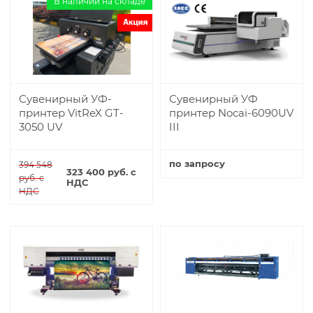
В наличии на складе
Сувенирный УФ-
Сувенирный УФ
принтер VitReX GT-
принтер Nocai-6090UV
3050 UV
III
по запросу
394 548
323 400 руб. с
руб. с
НДС
Купить
НДС
Купить