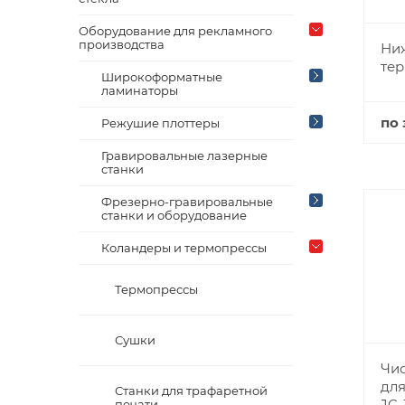
Оборудование для рекламного
производства
Ниж
тер
Широкоформатные
ламинаторы
по 
Режушие плоттеры
Гравировальные лазерные
станки
Фрезерно-гравировальные
станки и оборудование
Коландеры и термопрессы
Термопрессы
Сушки
Чис
для
Станки для трафаретной
JC-
печати