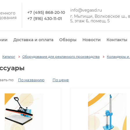
info@vegasd.ru
+7 (495) 868-20-10
енного
г. Мытищи, Волковское ш., вл
дования
+7 (916) 430-11-01
5, этаж 6, помещ. 5
нии
Доставка и оплата
Обзоры
Новости
Контакты
Каталог
Оборудование для рекламного производства
Коландеры и
ссуары
ать по:
По названию
По цене