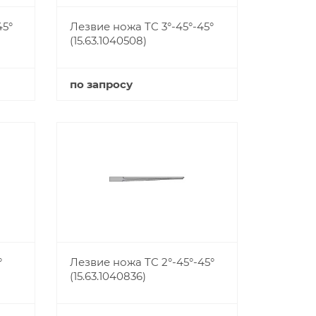
45°
Лезвие ножа TC 3°-45°-45°
(15.63.1040508)
по запросу
Купить
°
Лезвие ножа TC 2°-45°-45°
(15.63.1040836)