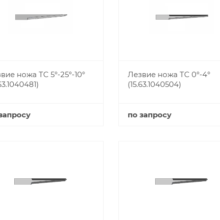
вие ножа TC 5°-25°-10°
Лезвие ножа TC 0°-4°
.63.1040481)
(15.63.1040504)
запросу
по запросу
Купить
Купить