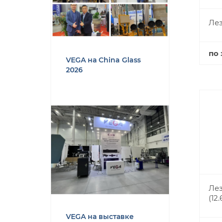
Лез
по 
VEGA на China Glass
2026
Лез
(12
VEGA на выставке