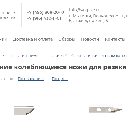
info@vegasd.ru
+7 (495) 868-20-10
енного
г. Мытищи, Волковское ш., вл
дования
+7 (916) 430-11-01
5, этаж 6, помещ. 5
нии
Доставка и оплата
Обзоры
Новости
Контакты
Каталог
Инструмент для резки и обработки
Ножи для резки на реза
кие колеблющиеся ножи для резака
ать по:
По названию
По цене