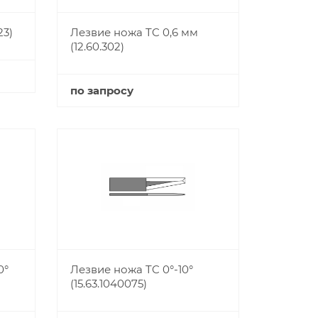
23)
Лезвие ножа TC 0,6 мм
(12.60.302)
по запросу
Купить
0°
Лезвие ножа TC 0°-10°
(15.63.1040075)