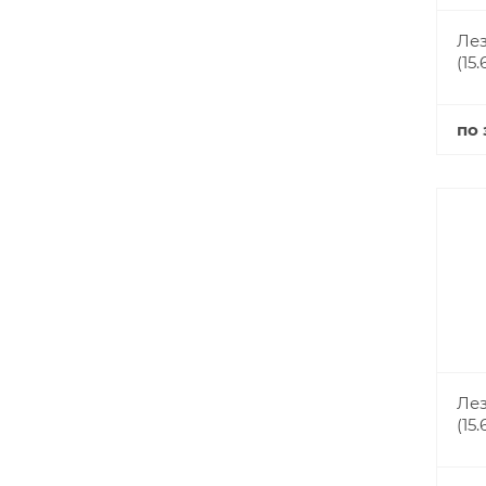
Лез
(15
по 
Лез
(15