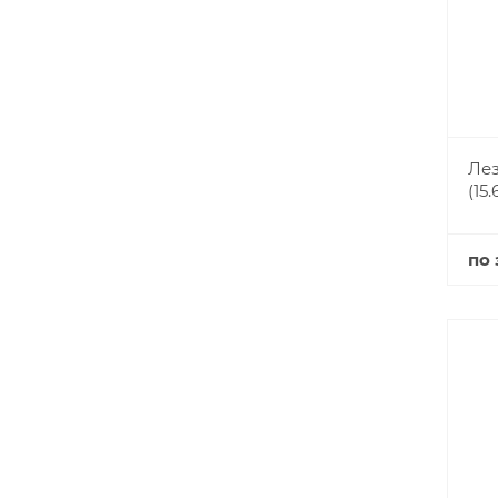
Лез
(15
по 