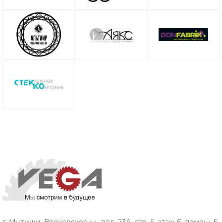
г. Мытищи, Волковское ш., влд. 23А, стр. 5, этаж 6, помещ. 5