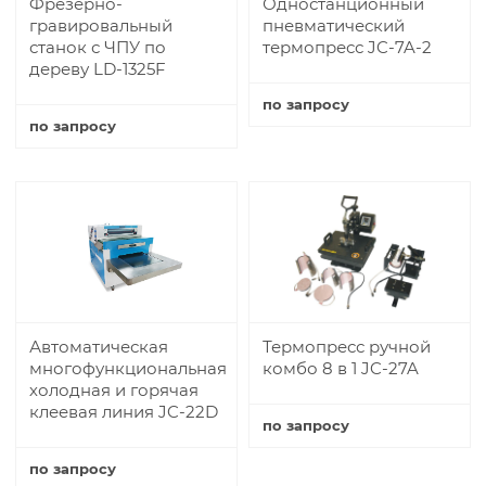
Фрезерно-
Одностанционный
гравировальный
пневматический
станок с ЧПУ по
термопресс JC-7A-2
дереву LD-1325F
по запросу
по запросу
Купить
Купить
Автоматическая
Термопресс ручной
многофункциональная
комбо 8 в 1 JC-27A
холодная и горячая
клеевая линия JC-22D
по запросу
Купить
по запросу