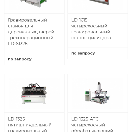
Гравировальный
LD-1615
станок для
четырёхосьный
деревянных дверей
гравировальный
трехоперационный
станок цилиндра
LD-S1325
по запросу
по запросу
Купить
Купить
LD-1325
LD-1325-ATC
пятишпиндельный
четырёхосный
гравировальный
обрабатывающий