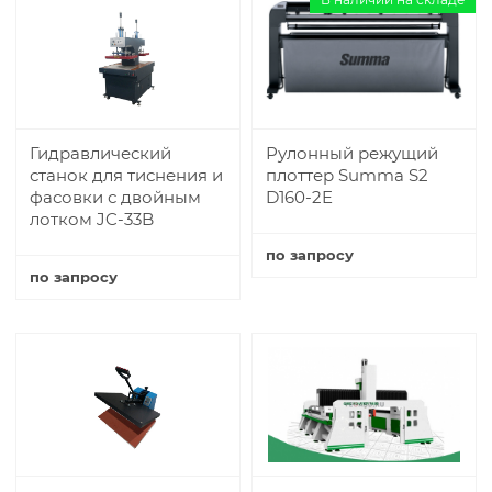
Гидравлический
Рулонный режущий
станок для тиснения и
плоттер Summa S2
фасовки с двойным
D160-2E
лотком JC-33B
по запросу
по запросу
Купить
Купить