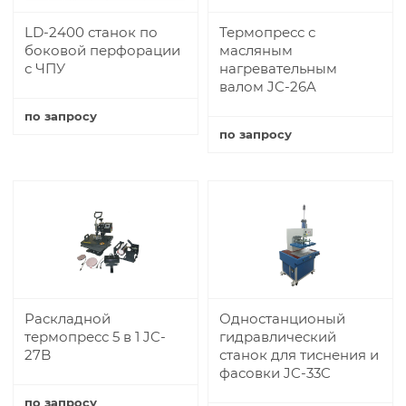
LD-2400 станок по
Термопресс с
боковой перфорации
масляным
с ЧПУ
нагревательным
валом JC-26A
по запросу
по запросу
Купить
Купить
Раскладной
Одностанционый
термопресс 5 в 1 JC-
гидравлический
27B
станок для тиснения и
фасовки JC-33C
по запросу