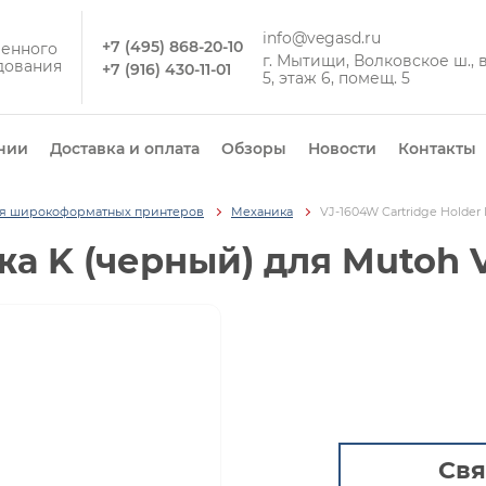
info@vegasd.ru
+7 (495) 868-20-10
енного
г. Мытищи, Волковское ш., вл
дования
+7 (916) 430-11-01
5, этаж 6, помещ. 5
нии
Доставка и оплата
Обзоры
Новости
Контакты
ля широкоформатных принтеров
Механика
VJ-1604W Cartridge Holder
а K (черный) для Mutoh V
Свя