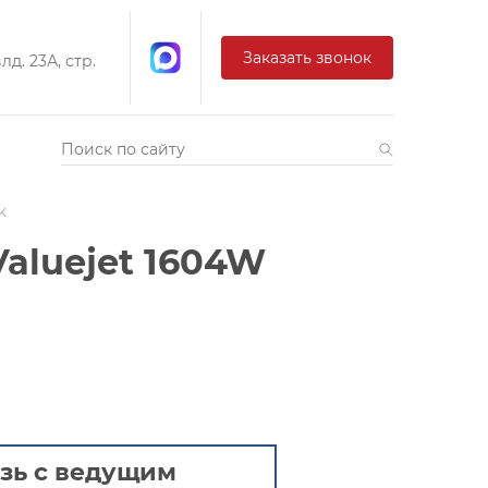
Заказать звонок
д. 23А, стр.
 K
aluejet 1604W
зь с ведущим