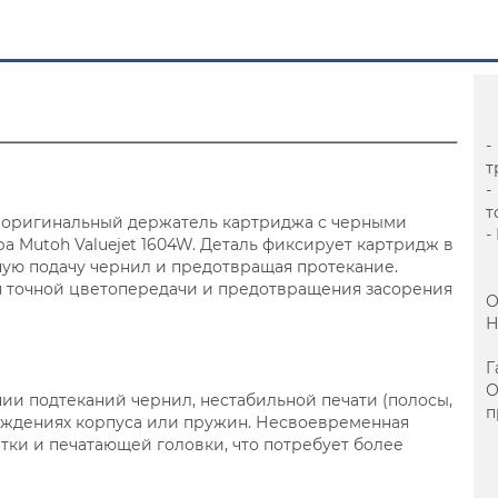
-
т
-
т
это оригинальный держатель картриджа с черными
-
 Mutoh Valuejet 1604W. Деталь фиксирует картридж в
ную подачу чернил и предотвращая протекание.
я точной цветопередачи и предотвращения засорения
О
Н
Г
ии подтеканий чернил, нестабильной печати (полосы,
п
реждениях корпуса или пружин. Несвоевременная
тки и печатающей головки, что потребует более