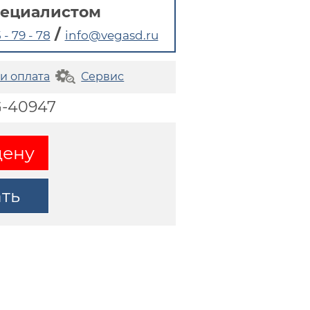
пециалистом
/
 - 79 - 78
info@vegasd.ru
 и оплата
Сервис
G-40947
цену
ать