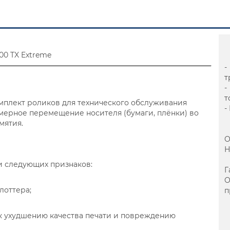
 100 TX Extreme
-
т
-
т
о комплект роликов для технического обслуживания
-
мерное перемещение носителя (бумаги, плёнки) во
мятия.
О
Н
и следующих признаков:
Г
лоттера;
п
к ухудшению качества печати и повреждению