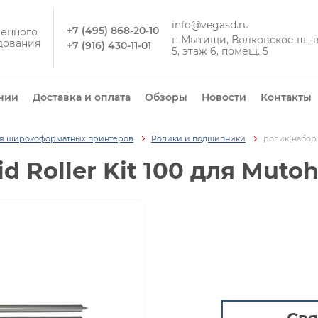
info@vegasd.ru
+7 (495) 868-20-10
енного
г. Мытищи, Волковское ш., вл
дования
+7 (916) 430-11-01
5, этаж 6, помещ. 5
нии
Доставка и оплата
Обзоры
Новости
Контакты
ля широкоформатных принтеров
Ролики и подшипники
ролик(набор т
id Roller Kit 100 для Muto