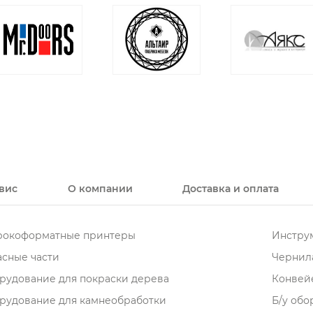
вис
О компании
Доставка и оплата
окоформатные принтеры
Инструм
асные части
Чернила
рудование для покраски дерева
Конвей
рудование для камнеобработки
Б/у об