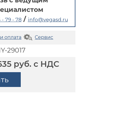
зь с ведущим
пециалистом
/
 - 79 - 78
info@vegasd.ru
 и оплата
Сервис
Y-29017
635 руб. с НДС
ать