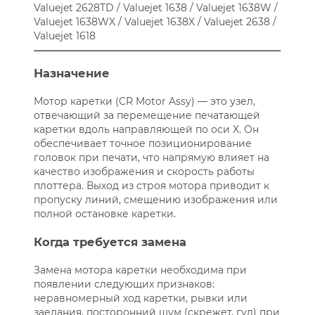
Valuejet 2628TD / Valuejet 1638 / Valuejet 1638W /
Valuejet 1638WX / Valuejet 1638X / Valuejet 2638 /
Valuejet 1618
Назначение
Мотор каретки (CR Motor Assy) — это узел,
отвечающий за перемещение печатающей
каретки вдоль направляющей по оси X. Он
обеспечивает точное позиционирование
головок при печати, что напрямую влияет на
качество изображения и скорость работы
плоттера. Выход из строя мотора приводит к
пропуску линий, смещению изображения или
полной остановке каретки.
Когда требуется замена
Замена мотора каретки необходима при
появлении следующих признаков:
неравномерный ход каретки, рывки или
заедания, посторонний шум (скрежет, гул) при