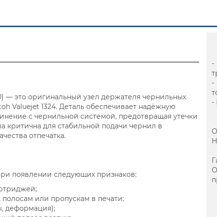
-
т
-
т
2970) — это оригинальный узел держателя чернильных
-
oh Valuejet 1324. Деталь обеспечивает надёжную
инение с чернильной системой, предотвращая утечки
ла критична для стабильной подачи чернил в
О
ачества отпечатка.
Н
Г
а при появлении следующих признаков:
п
артриджей;
 полосам или пропускам в печати;
, деформация);