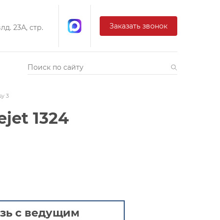
Заказать звонок
д. 23А, стр.
sy 3
ejet 1324
зь с ведущим