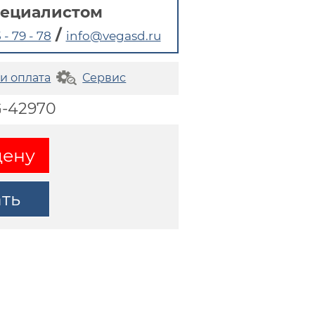
пециалистом
/
 - 79 - 78
info@vegasd.ru
 и оплата
Сервис
G-42970
цену
ать