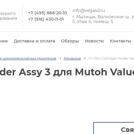
info@vegasd.ru
+7 (495) 868-20-10
енного
г. Мытищи, Волковское ш., вл
дования
+7 (916) 430-11-01
5, этаж 6, помещ. 5
нии
Доставка и оплата
Обзоры
Новости
Контакты
ля широкоформатных принтеров
Механика
VJ-1324 Cartridge Holder As
lder Assy 3 для Mutoh Valu
Свя