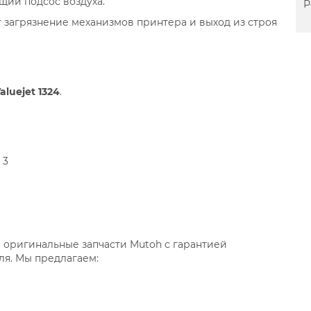
щий подсос воздуха.
Р
 загрязнение механизмов принтера и выход из строя
aluejet 1324
.
 3
 оригинальные запчасти Mutoh с гарантией
я. Мы предлагаем: