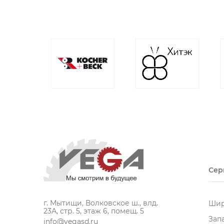
Сер
г. Мытищи, Волковское ш., влд.
Шир
23А, стр. 5, этаж 6, помещ. 5
Зап
info@vegasd.ru