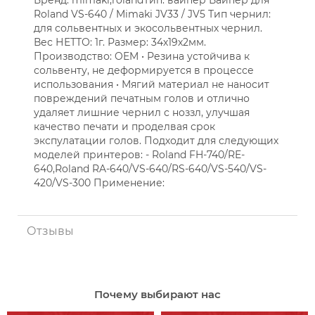
Бренд: mimaki,rolandТип: вайпер Вайпер для
Roland VS-640 / Mimaki JV33 / JV5 Тип чернил:
для сольвентных и экосольвентных чернил.
Вес НЕТТО: 1г. Размер: 34х19х2мм.
Производство: OEM • Резина устойчива к
сольвенту, не деформируется в процессе
использования • Мягий материал не наносит
повреждений печатным голов и отлично
удаляет лишние чернил с ноззл, улучшая
качество печати и проделвая срок
экспулатации голов. Подходит для следующих
моделей принтеров: - Roland FH-740/RE-
640,Roland RA-640/VS-640/RS-640/VS-540/VS-
420/VS-300 Применение:
Отзывы
Почему выбирают нас