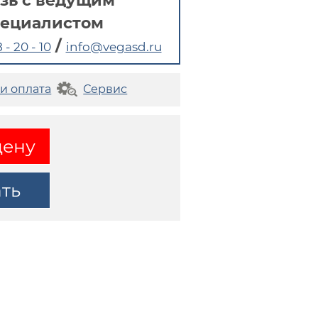
зь с ведущим
пециалистом
/
 - 20 - 10
info@vegasd.ru
 и оплата
Сервис
цену
ать