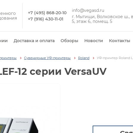
info@vegasd.ru
+7 (495) 868-20-10
енного
г. Мытищи, Волковское ш., вл
дования
+7 (916) 430-11-01
5, этаж 6, помещ. 5
нии
Доставка и оплата
Обзоры
Новости
Контакты
принтеры
Сувенирные УФ-принтеры
Roland
УФ-принтер Roland L
EF-12 серии VersaUV