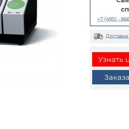
Свя
с
+7 (495) - 868
Доставка
Узнать 
Заказ