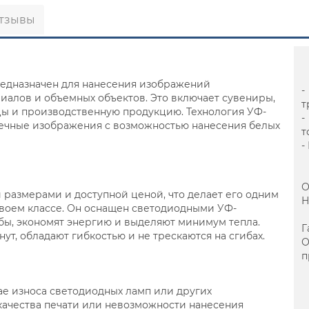
тзывы
предназначен для нанесения изображений
-
иалов и объемных объектов. Это включает сувениры,
т
цы и производственную продукцию. Технология УФ-
-
овечные изображения с возможностью нанесения белых
т
-
О
 размерами и доступной ценой, что делает его одним
Н
воем классе. Он оснащен светодиодными УФ-
бы, экономят энергию и выделяют минимум тепла.
Г
т, обладают гибкостью и не трескаются на сгибах.
п
ае износа светодиодных ламп или других
качества печати или невозможности нанесения