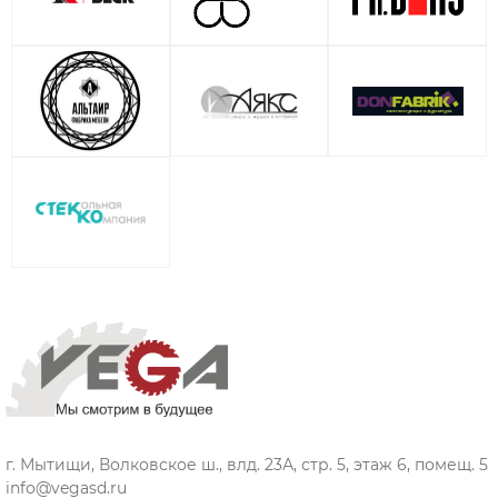
г. Мытищи, Волковское ш., влд. 23А, стр. 5, этаж 6, помещ. 5
info@vegasd.ru