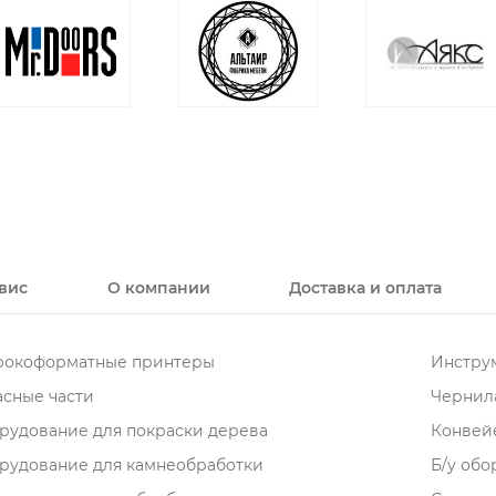
вис
О компании
Доставка и оплата
окоформатные принтеры
Инструм
асные части
Чернила
рудование для покраски дерева
Конвей
рудование для камнеобработки
Б/у об