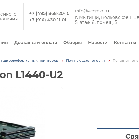
info@vegasd.ru
+7 (495) 868-20-10
енного
г. Мытищи, Волковское ш., вл
дования
+7 (916) 430-11-01
5, этаж 6, помещ. 5
нии
Доставка и оплата
Обзоры
Новости
Контакты
ля широкоформатных принтеров
Печатающие головки
Печатная голо
on L1440-U2
Свя