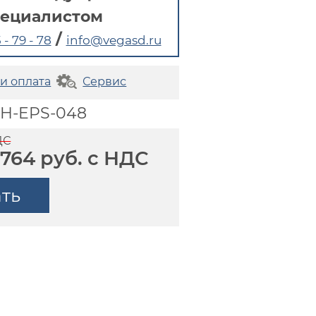
пециалистом
/
 - 79 - 78
info@vegasd.ru
 и оплата
Сервис
RH-EPS-048
ДС
 764 руб. с НДС
ать