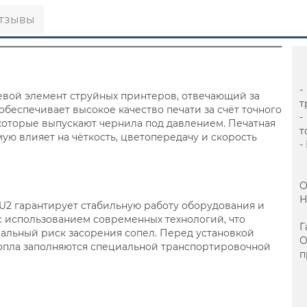
тзывы
-
чевой элемент струйных принтеров, отвечающий за
т
обеспечивает высокое качество печати за счёт точного
-
оторые выпускают чернила под давлением. Печатная
т
ую влияет на чёткость, цветопередачу и скорость
-
О
Н
-U2 гарантирует стабильную работу оборудования и
 с использованием современных технологий, что
Г
альный риск засорения сопел. Перед установкой
сопла заполняются специальной транспортировочной
п