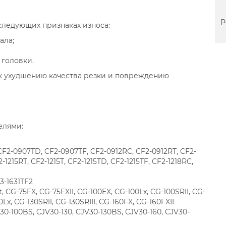
Р
ледующих признаках износа:
ала;
головки.
к ухудшению качества резки и повреждению
елями:
F2-0907TD, CF2-0907TF, CF2-0912RC, CF2-0912RT, CF2-
-1215RT, CF2-1215T, CF2-1215TD, CF2-1215TF, CF2-1218RC,
F3-1631TF2
 CG-75FX, CG-75FXII, CG-100EX, CG-100Lx, CG-100SRII, CG-
0Lx, CG-130SRII, CG-130SRIII, CG-160FX, CG-160FXII
30-100BS, CJV30-130, CJV30-130BS, CJV30-160, CJV30-