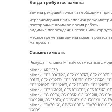
Когда требуется замена
Замена режущей головки необходима при с
неравномерная или неполная резка матери
посторонние шумы во время работы;
видимые повреждения лезвия или корпуса 
Несвоевременная замена может привести 
материала.
Совместимость
Режущая головка Mimaki совместима с мод
Mimaki APC-130
Mimaki CF2-0907RC, CF2-0907RT, CF2-0907T, C
0912T, CF2-0912TD, CF2-0912TF, CF2-1215RC, CF2
CF2-1218RT, CF2-1218T, CF2-1218TD, CF2-1218TF
Mimaki CF3-1610R1, CF3-1610TF2, CF3-1631R1, C
Mimaki CG-60EX, CG-60SR, CG-60SRIII, CG-60st,
100SRIII, CG-130EX, CG-130FX, CG-130FXII, CG-13
Mimaki CJV30-60, CJV30-60BS, CJV30-100, CJV
160BS