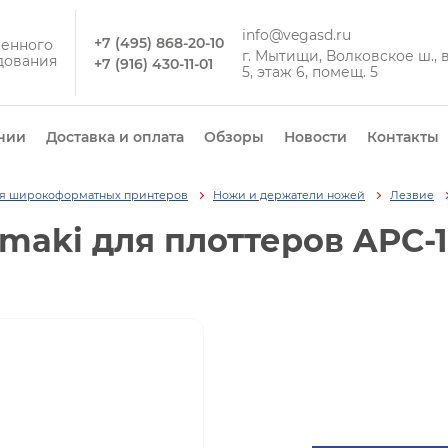
info@vegasd.ru
+7 (495) 868-20-10
енного
г. Мытищи, Волковское ш., вл
дования
+7 (916) 430-11-01
5, этаж 6, помещ. 5
нии
Доставка и оплата
Обзоры
Новости
Контакты
ля широкоформатных принтеров
Ножи и держатели ножей
Лезвие
aki для плоттеров APC-130