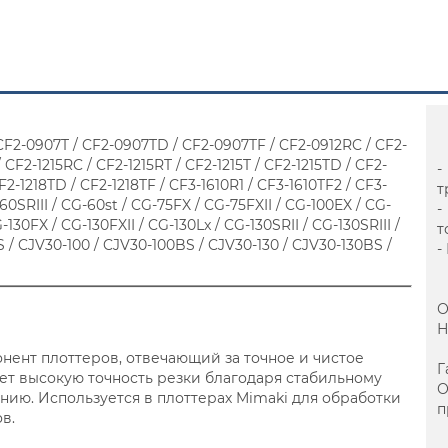
CF2-0907T / CF2-0907TD / CF2-0907TF / CF2-0912RC / CF2-
 CF2-1215RC / CF2-1215RT / CF2-1215T / CF2-1215TD / CF2-
-
CF2-1218TD / CF2-1218TF / CF3-1610R1 / CF3-1610TF2 / CF3-
т
60SRIII / CG-60st / CG-75FX / CG-75FXII / CG-100EX / CG-
-
-130FX / CG-130FXII / CG-130Lx / CG-130SRII / CG-130SRIII /
т
 / CJV30-100 / CJV30-100BS / CJV30-130 / CJV30-130BS /
-
О
Н
нент плоттеров, отвечающий за точное и чистое
Г
ет высокую точность резки благодаря стабильному
нию. Используется в плоттерах Mimaki для обработки
п
в.