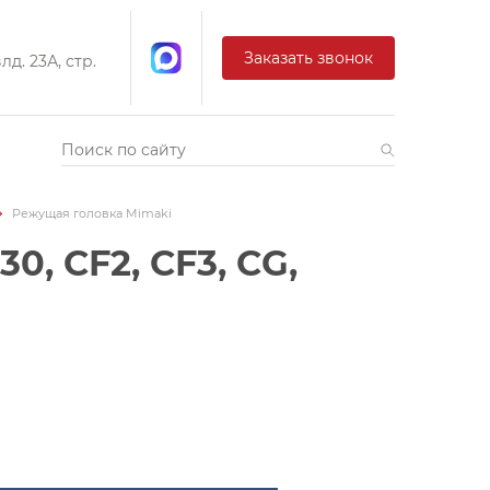
Заказать звонок
д. 23А, стр.
Режущая головка Mimaki
, CF2, CF3, CG,