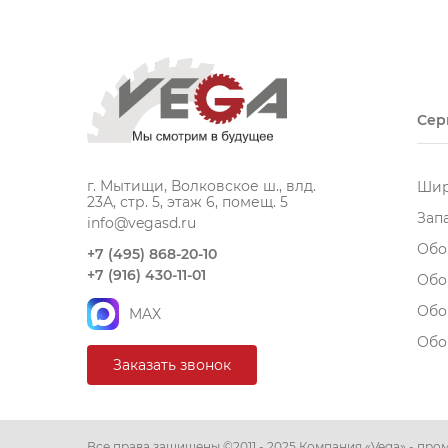
Сер
г. Мытищи, Волковское ш., влд.
Шир
23А, стр. 5, этаж 6, помещ. 5
Зап
info@vegasd.ru
Обо
+7 (495) 868-20-10
+7 (916) 430-11-01
Обо
Обо
MAX
Обо
Заказать звонок
Все права защищены ©2011 - 2025 Компания «Vega» - п