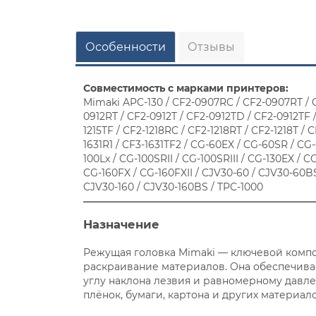
Особенности
Отзывы
Совместимость с марками принтеров:
Mimaki APC-130 / CF2-0907RC / CF2-0907RT / 
0912RT / CF2-0912T / CF2-0912TD / CF2-0912TF /
1215TF / CF2-1218RC / CF2-1218RT / CF2-1218T / 
1631R1 / CF3-1631TF2 / CG-60EX / CG-60SR / CG-
100Lx / CG-100SRII / CG-100SRIII / CG-130EX / CG
CG-160FX / CG-160FXII / CJV30-60 / CJV30-60BS
CJV30-160 / CJV30-160BS / TPC-1000
Назначение
Режущая головка Mimaki — ключевой компо
раскраивание материалов. Она обеспечива
углу наклона лезвия и равномерному давле
плёнок, бумаги, картона и других материало