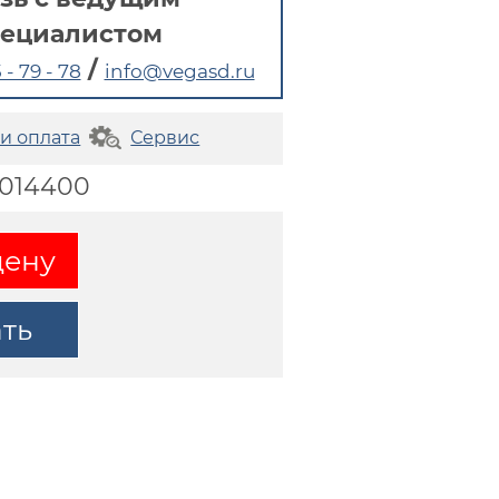
пециалистом
/
 - 79 - 78
info@vegasd.ru
 и оплата
Сервис
0014400
цену
ать