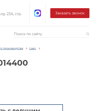
Заказать звонок
д. 23А, стр.
го производства
Lisec
014400
зь с ведущим