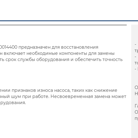
-
0014400 предназначен для восстановления
т
Он включает необходимые компоненты для замены
-
ть срок службы оборудования и обеспечить точность
т
-
О
нии признаков износа насоса, таких как снижение
Н
нный шум при работе. Несвоевременная замена может
орудования.
Г
п