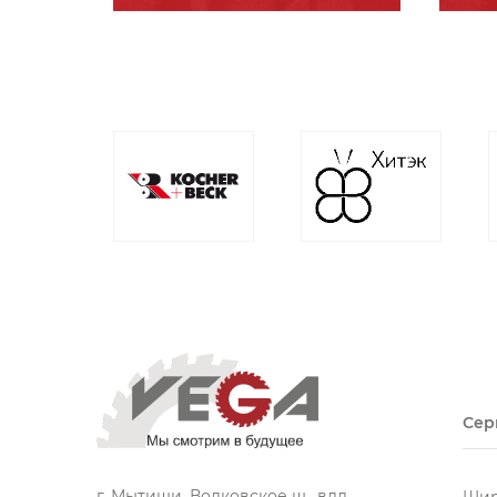
Сер
г. Мытищи, Волковское ш., влд.
Шир