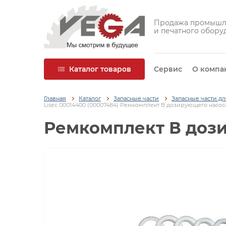
Продажа промышл
и печатного обору
Каталог товаров
Сервис
О компа
Главная
Каталог
Запасные части
Запасные части д
Lisec 00014400 (00007484) Ремкомплект В дозирующего насос
Ремкомплект В дози