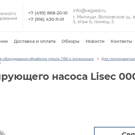
info@vegasd.ru
+7 (495) 868-20-10
енного
г. Мытищи, Волковское ш., вл
дования
+7 (916) 430-11-01
5, этаж 6, помещ. 5
нии
Доставка и оплата
Обзоры
Новости
Контакты
ля оборудования обработки стекла, ПВХ и Аллюминия
Для стеклопакетно
а
рующего насоса Lisec 00
Свя