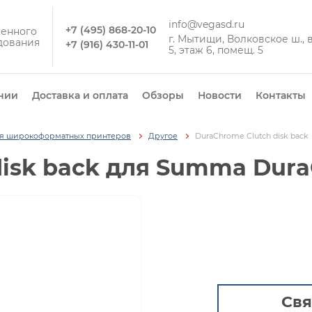
info@vegasd.ru
+7 (495) 868-20-10
енного
г. Мытищи, Волковское ш., вл
дования
+7 (916) 430-11-01
5, этаж 6, помещ. 5
нии
Доставка и оплата
Обзоры
Новости
Контакты
ля широкоформатных принтеров
Другое
DuraChrome Clutch disk back
disk back для Summa Dura
Свя