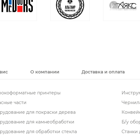
вис
О компании
Доставка и оплата
окоформатные принтеры
Инструм
асные части
Чернила
рудование для покраски дерева
Конвей
рудование для камнеобработки
Б/у об
рудование для обработки стекла
Станки 