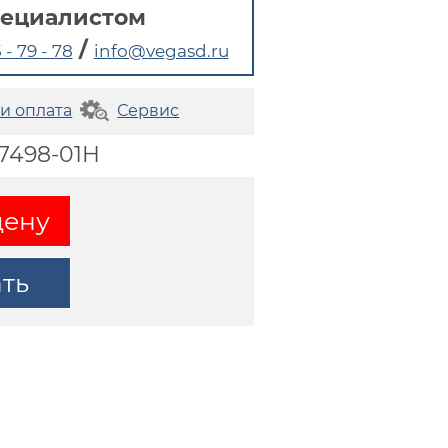
пециалистом
/
 - 79 - 78
info@vegasd.ru
 и оплата
Сервис
47498-01H
цену
ать