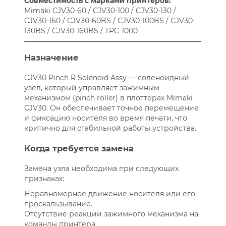
Совместимость с марками принтеров:
Mimaki CJV30-60 / CJV30-100 / CJV30-130 /
CJV30-160 / CJV30-60BS / CJV30-100BS / CJV30-
130BS / CJV30-160BS / TPC-1000
Назначение
CJV30 Pinch R Solenoid Assy — соленоидный
узел, который управляет зажимным
механизмом (pinch roller) в плоттерах Mimaki
CJV30. Он обеспечивает точное перемещение
и фиксацию носителя во время печати, что
критично для стабильной работы устройства.
Когда требуется замена
Замена узла необходима при следующих
признаках:
Неравномерное движение носителя или его
проскальзывание.
Отсутствие реакции зажимного механизма на
команды принтера.