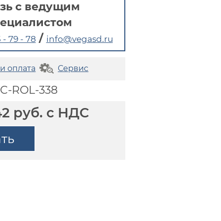
зь с ведущим
пециалистом
/
 - 79 - 78
info@vegasd.ru
 и оплата
Сервис
CC-ROL-338
42 руб. с НДС
ать