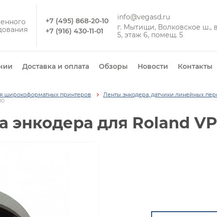
info@vegasd.ru
+7 (495) 868-20-10
енного
г. Мытищи, Волковское ш., вл
дования
+7 (916) 430-11-01
5, этаж 6, помещ. 5
нии
Доставка и оплата
Обзоры
Новости
Контакты
ля широкоформатных принтеров
Ленты энкодера, датчики линейных п
00
а энкодера для Roland VP