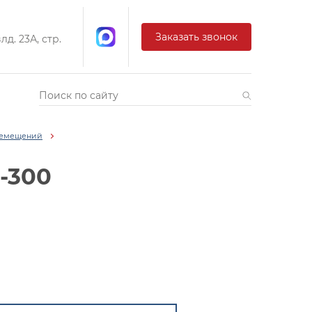
Заказать звонок
д. 23А, стр.
еремещений
-300