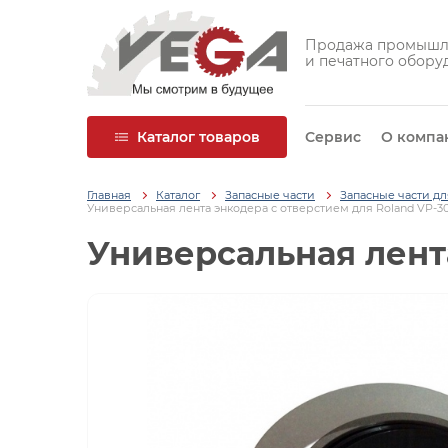
Продажа промышл
и печатного обору
Каталог товаров
Сервис
О компа
Главная
Каталог
Запасные части
Запасные части д
Универсальная лента энкодера с отверстием для Roland VP-3
Универсальная лент