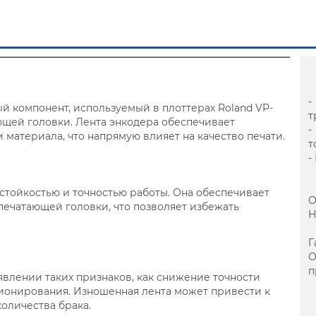
-
й компонент, используемый в плоттерах Roland VP-
т
ющей головки. Лента энкодера обеспечивает
-
материала, что напрямую влияет на качество печати.
т
-
стойкостью и точностью работы. Она обеспечивает
О
печатающей головки, что позволяет избежать
Н
Г
п
влении таких признаков, как снижение точности
ионирования. Изношенная лента может привести к
оличества брака.