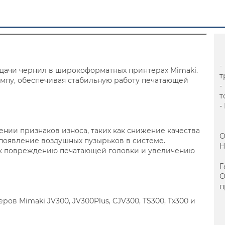
-
дачи чернил в широкоформатных принтерах Mimaki.
т
омпу, обеспечивая стабильную работу печатающей
-
т
-
нии признаков износа, таких как снижение качества
О
появление воздушных пузырьков в системе.
Н
к повреждению печатающей головки и увеличению
Г
п
ов Mimaki JV300, JV300Plus, CJV300, TS300, Tx300 и