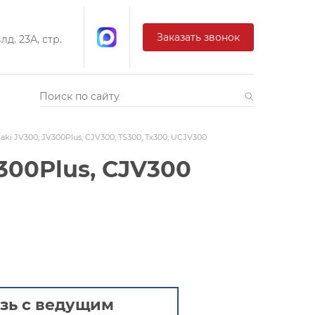
Заказать звонок
д. 23А, стр.
ki JV300, JV300Plus, CJV300, TS300, Tx300, UCJV300
300Plus, CJV300
зь с ведущим