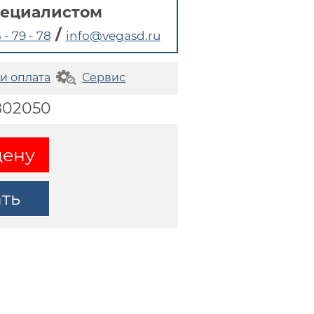
пециалистом
/
 - 79 - 78
info@vegasd.ru
 и оплата
Сервис
802050
цену
ать