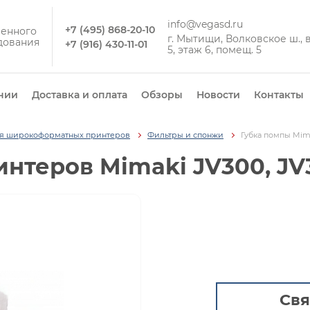
info@vegasd.ru
+7 (495) 868-20-10
енного
г. Мытищи, Волковское ш., вл
дования
+7 (916) 430-11-01
5, этаж 6, помещ. 5
нии
Доставка и оплата
Обзоры
Новости
Контакты
ля широкоформатных принтеров
Фильтры и спонжи
Губка помпы Mima
нтеров Mimaki JV300, JV
Свя