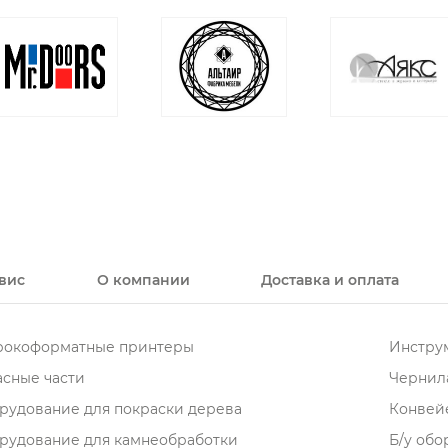
вис
О компании
Доставка и оплата
окоформатные принтеры
Инструм
асные части
Чернила
рудование для покраски дерева
Конвей
рудование для камнеобработки
Б/у об