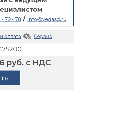
зь с ведущим
пециалистом
/
 - 79 - 78
info@vegasd.ru
 и оплата
Сервис
3475200
96 руб. с НДС
ать