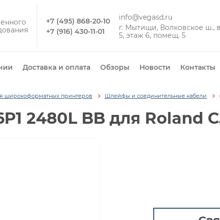
info@vegasd.ru
+7 (495) 868-20-10
енного
г. Мытищи, Волковское ш., вл
дования
+7 (916) 430-11-01
5, этаж 6, помещ. 5
нии
Доставка и оплата
Обзоры
Новости
Контакты
ля широкоформатных принтеров
Шлейфы и соединительные кабели
P1 2480L BB для Roland C