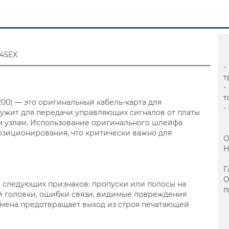
-545EX
-
т
-
т
5200) — это оригинальный кабель-карта для
-
ужит для передачи управляющих сигналов от платы
м узлам. Использование оригинального шлейфа
позиционирования, что критически важно для
О
Н
Г
 следующих признаков: пропуски или полосы на
п
ей головки, ошибки связи, видимые повреждения
амена предотвращает выход из строя печатающей