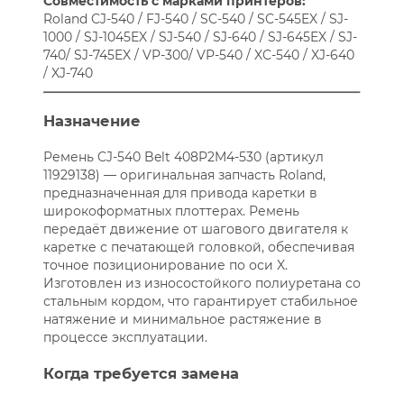
Совместимость с марками принтеров:
Roland CJ-540 / FJ-540 / SC-540 / SC-545EX / SJ-
1000 / SJ-1045EX / SJ-540 / SJ-640 / SJ-645EX / SJ-
740/ SJ-745EX / VP-300/ VP-540 / XC-540 / XJ-640
/ XJ-740
Назначение
Ремень CJ-540 Belt 408P2M4-530 (артикул
11929138) — оригинальная запчасть Roland,
предназначенная для привода каретки в
широкоформатных плоттерах. Ремень
передаёт движение от шагового двигателя к
каретке с печатающей головкой, обеспечивая
точное позиционирование по оси X.
Изготовлен из износостойкого полиуретана со
стальным кордом, что гарантирует стабильное
натяжение и минимальное растяжение в
процессе эксплуатации.
Когда требуется замена