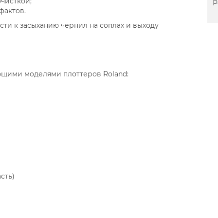
очисткой;
Р
фактов.
ти к засыханию чернил на соплах и выходу
ющими моделями плоттеров Roland:
сть)