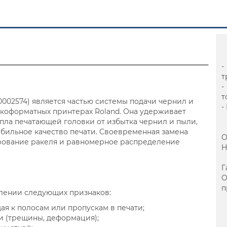
-
т
-
т
0002574) является частью системы подачи чернил и
-
коформатных принтерах Roland. Она удерживает
опла печатающей головки от избытка чернил и пыли,
абильное качество печати. Своевременная замена
О
рование ракеля и равномерное распределение
Н
Г
п
лении следующих признаков:
я к полосам или пропускам в печати;
и (трещины, деформация);