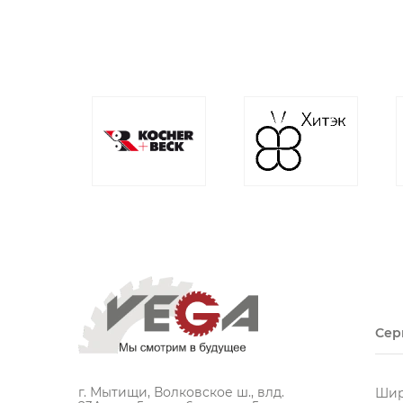
Сер
г. Мытищи, Волковское ш., влд.
Шир