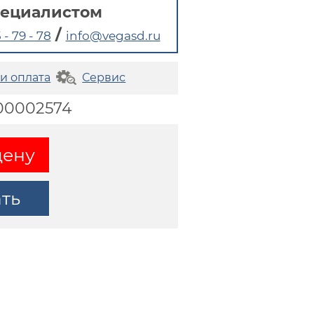
пециалистом
/
 - 79 - 78
info@vegasd.ru
 и оплата
Сервис
000002574
цену
ать