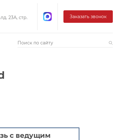
Заказать звонок
д. 23А, стр.
d
зь с ведущим