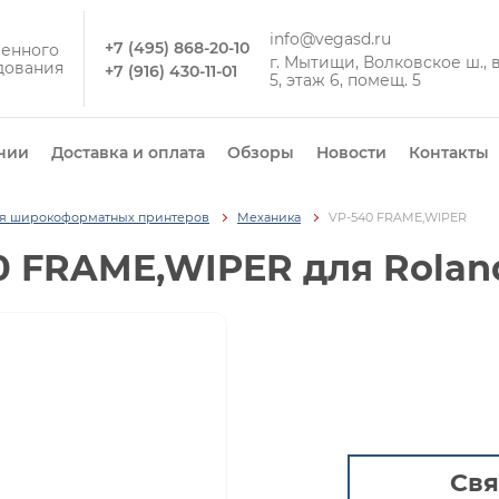
info@vegasd.ru
+7 (495) 868-20-10
енного
г. Мытищи, Волковское ш., вл
дования
+7 (916) 430-11-01
5, этаж 6, помещ. 5
нии
Доставка и оплата
Обзоры
Новости
Контакты
ля широкоформатных принтеров
Механика
VP-540 FRAME,WIPER
0 FRAME,WIPER для Rolan
Свя