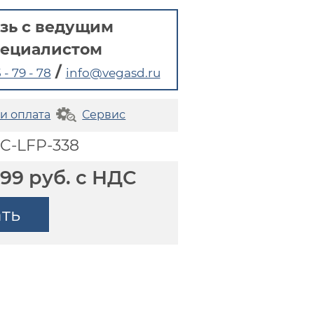
зь с ведущим
пециалистом
/
 - 79 - 78
info@vegasd.ru
 и оплата
Сервис
CC-LFP-338
099 руб. с НДС
ать