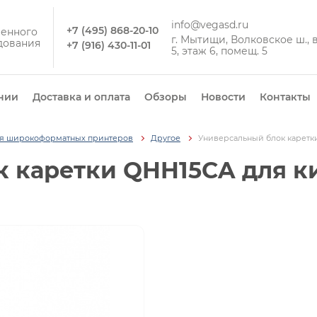
info@vegasd.ru
+7 (495) 868-20-10
енного
г. Мытищи, Волковское ш., вл
дования
+7 (916) 430-11-01
5, этаж 6, помещ. 5
нии
Доставка и оплата
Обзоры
Новости
Контакты
ля широкоформатных принтеров
Другое
Универсальный блок каретки
 каретки QHH15CA для к