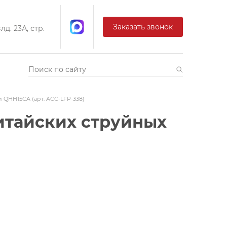
Заказать звонок
д. 23А, стр.
 QHH15CA (арт. ACC-LFP-338)
итайских струйных