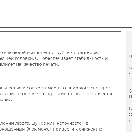
-
о ключевой компонент струйных принтеров,
т
ющей головки. Он обеспечивает стабильность и
-
лияет на качество печати.
т
-
альностью и совместимостью с широким спектром
О
зование позволяет поддерживать высокое качество
Н
вания.
Г
п
влении люфта, шумов или неточностей в
Изношенный блок может привести к снижению