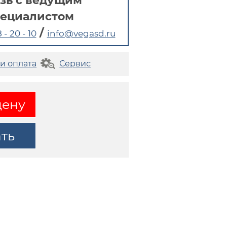
зь с ведущим
пециалистом
/
 - 20 - 10
info@vegasd.ru
 и оплата
Сервис
цену
ать