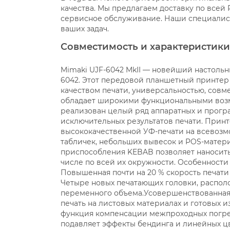
качества. Мы предлагаем доставку по всей
сервисное обслуживание. Наши специалис
ваших задач.
Совместимость и характеристик
Mimaki UJF-6042 MkII — новейший настольный УФ-принтер, пришедший на смену модели UJF-6042. Этот передовой планшетный принтер отличается повышенными производительностью и качеством печати, универсальностью, совместимостью с самыми разнообразными материалами и обладает широкими функциональными возможностями. В принтере Mimaki UJF-6042 MkII реализован целый ряд аппаратных и программных решений, которые позволят добиться исключительных результатов печати. Принтер UJF-6042 MkII предназначен для высококачественной УФ-печати на всевозможных готовых плоских изделиях, изготовления табличек, небольших вывесок и POS-материалов, а при использовании дополнительного приспособления KEBAB позволяет наносить изображение на цилиндрические поверхности, в том числе по всей их окружности. Особенности и преимущества УФ-принтера Mimaki UJF-6042 MkII Повышенная почти на 20 % скорость печати относительно модели предыдущего поколения. Четыре новых печатающих головки, расположенных в шахматном порядке, генерируют капли переменного объема.Усовершенствованная конструкция механической части плоттера. Прямая печать на листовых материалах и готовых изделиях толщиной до 153 мм. Усовершенствованная функция компенсации межпроходных погрешностей Mimaki Advanced pass system 4 (MAPS4) подавляет эффекты бендинга и линейных цветовых наложений на границах печатных проходов. Новая запатентованная технология эмуляционного дизеринга Mimaki Fine Diffusion 1 technology (MFD1) позволяет особым образом обрабатывать печатные данные, чтобы в режиме 4-цветной печати получить максимально высокое качество изображения без видимого растра и с бесступенчатыми градиентными переходами. Технология поддерживается растровым процессором RasterLink6 и нацелена на подавление паразитных визуальных шумов посредством гибридной обработки исходного шаблона. С помощью функции распознавания и восстановления сбойных дюз (NCU) осуществляется мониторинг работы печатающих головок и активизация чистки в случае их засорения. Функция замещения сбойных дюз (NRS) позволяет не восстановившиеся после чистки дюзы заменить работоспособными и таким образом продолжить работу без потери качества до приезда сервисного инженера. Три типа чернил, лак и праймер для наиболее универсального применения. Праймер автоматического нанесения для печати на кварцевом стекле, металле и «сложных» пластиках. Система рециркуляции белых чернил Mimaki Circulation Technology (MCT) в процессе работы поддерживает неизменное качество «белой» печати и, тем самым, сокращает количество чернильных отходов и минимизирует количество брака. Светодиодный источник УФ-излучения не продуцирует избыточного тепла и позволяет использовать в работе термочувствительные материалы без риска их деформации или необратимого повреждения. Удобно расположенная и не занимающая дополнительного пространства система подачи чернил MBIS из банок 250 мл и 1 л обеспечивает непрерывность работы при печати пакета заданий и легкость замены чернильных емкостей. Защитная крышка печатной зоны для безопасной работы оператора и предотвращения попадания пыли на отпечаток. Опция KEBAB для печати на цилиндрических предметах. Наличие функции e-mail-оповещения. Лампа индикации состояния принтера и кнопки аварийной остановки входят в стандартный комплект принтера. Растровый процессор RasterLink6 поддерживает запатентованные инновационные функции эмуляционного дизеринга MFD и компенсации межпроходных погрешностей MAPS, которые обеспечивают качество традиционной фотографии, эффективно подавляя шумы и бендинг даже при высокой скорости вывода протяженных заданий. В RasterLink6 заложен новый входной профиль Mimaki Expand Color для повышения яркости и контрастности изображений. Наличие встроенной библиотеки лаковых текстур ARTISTA, насчитывающей 129 готовых образцов. Области применения УФ-принтера Mimaki UJF-6042 MkII Уникальные сувениры и промо-подарки Канцелярские принадлежности Визитницы, записные книжки, органайзеры, зажигалки Именные таблички, номерки, брелоки Сувенирные магниты Печать шрифтом Брайля Небольшие интерьерные вывески и POS-материалы Декоративные подставки под посуду предприятий общественного питания Кассовые монетницы (блюдца) Галантерейные аксессуары Корпуса мобильных телефонов, планшетов и ноутбуков Флэш-накопители Панели управления Прототипы упаковки и эксклюзивная мелкосерийная картонная и пластиковая упаковка Бутылки, флаконы, свечи и другие цилиндрические предметы Памятные награды и призы из стекла и пластика Скорость печати УФ-принтера UJF-6042 MkII почти на 20 % выше, чем у модели UJF-6042 Принтер Mimaki UJF-6042 MkII с новыми печатающими головками повышенного быстродействия от