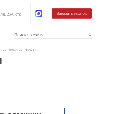
Заказать звонок
д. 23А, стр.
тер Mimaki UJF-6042 MkII
I