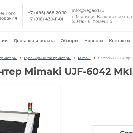
info@vegasd.ru
+7 (495) 868-20-10
енного
г. Мытищи, Волковское ш., вл
дования
+7 (916) 430-11-01
5, этаж 6, помещ. 5
нии
Доставка и оплата
Обзоры
Новости
Контакты
принтеры
Сувенирные УФ-принтеры
Mimaki
Настольный УФ-прин
тер Mimaki UJF-6042 MkI