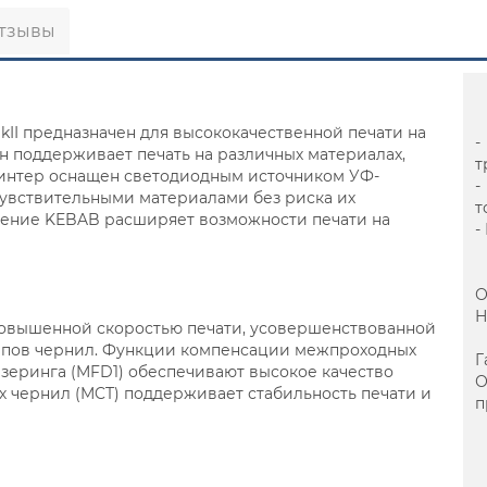
тзывы
II предназначен для высококачественной печати на
-
н поддерживает печать на различных материалах,
т
Принтер оснащен светодиодным источником УФ-
-
очувствительными материалами без риска их
т
ение KEBAB расширяет возможности печати на
-
О
Н
 повышенной скоростью печати, усовершенствованной
типов чернил. Функции компенсации межпроходных
Г
зеринга (MFD1) обеспечивают высокое качество
 чернил (MCT) поддерживает стабильность печати и
п