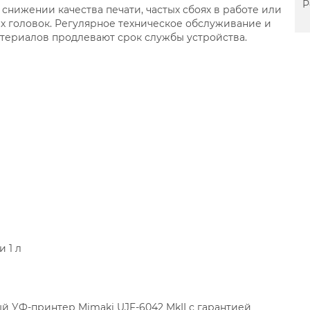
Р
снижении качества печати, частых сбоях в работе или
 головок. Регулярное техническое обслуживание и
териалов продлевают срок службы устройства.
i
 1 л
й УФ-принтер Mimaki UJF-6042 MkII с гарантией