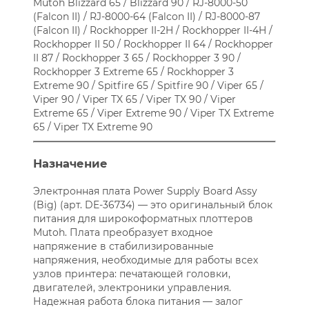
Mutoh Blizzard 65 / Blizzard 90 / RJ-8000-50
(Falcon II) / RJ-8000-64 (Falcon II) / RJ-8000-87
(Falcon II) / Rockhopper II-2H / Rockhopper II-4H /
Rockhopper II 50 / Rockhopper II 64 / Rockhopper
II 87 / Rockhopper 3 65 / Rockhopper 3 90 /
Rockhopper 3 Extreme 65 / Rockhopper 3
Extreme 90 / Spitfire 65 / Spitfire 90 / Viper 65 /
Viper 90 / Viper TX 65 / Viper TX 90 / Viper
Extreme 65 / Viper Extreme 90 / Viper TX Extreme
65 / Viper TX Extreme 90
Назначение
Электронная плата Power Supply Board Assy
(Big) (арт. DE-36734) — это оригинальный блок
питания для широкоформатных плоттеров
Mutoh. Плата преобразует входное
напряжение в стабилизированные
напряжения, необходимые для работы всех
узлов принтера: печатающей головки,
двигателей, электроники управления.
Надежная работа блока питания — залог