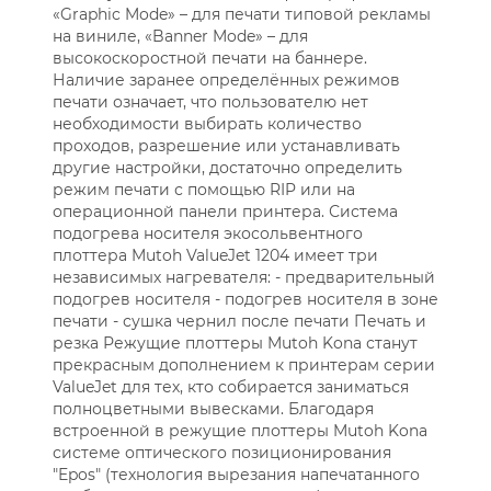
«Graphic Mode» – для печати типовой рекламы
на виниле, «Banner Mode» – для
высокоскоростной печати на баннере.
Наличие заранее определённых режимов
печати означает, что пользователю нет
необходимости выбирать количество
проходов, разрешение или устанавливать
другие настройки, достаточно определить
режим печати с помощью RIP или на
операционной панели принтера. Система
подогрева носителя экосольвентного
плоттера Mutoh ValueJet 1204 имеет три
независимых нагревателя: - предварительный
подогрев носителя - подогрев носителя в зоне
печати - сушка чернил после печати Печать и
резка Режущие плоттеры Mutoh Kona станут
прекрасным дополнением к принтерам серии
ValueJet для тех, кто собирается заниматься
полноцветными вывесками. Благодаря
встроенной в режущие плоттеры Mutoh Kona
системе оптического позиционирования
"Epos" (технология вырезания напечатанного