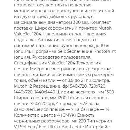
позволяет осуществлять полностью
механизированное раскручивание носителей
из двух- и трёх дюймовых рулонов, с
максимальным диаметром 300 мм. Комплект
поставки Широкоформатный принтер Mutoh
ValueJet 1204. Напольный стенд. Напольная
подставка. Автоматическая подмотка с
системой натяжения рулонов весом до 10 кг
(опция). Программное обеспечение PhotoPrint
(опция). Руководство пользователя.
Спецификация ValueJet 1204 Технология
печати Микропьезоструйная четырехцветная
печать с динамически изменяемым размером
точки, объём капли — от 3,5 до 21 пиколитра.
Mutoh i2 Разрешение, dpi 540x720, 720x720,
1440x720, 1440x1440 Ширина носителя, мм 1300
Ширина печати, мм 1200 Типичная скорость
печати 720х720 dpi, 4 прохода, м2/час на
самоклеящейся пленке — 7 на баннере — 14
Количество цветов 4 (CMYK) Емкость
чернильных резервуаров, мл 220 Тип чернил
VJ Sol Eco / Eco Ultra / Bio-Lactite Интерфейс