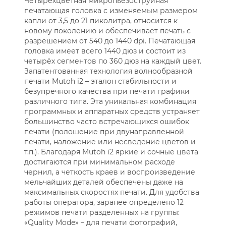
Четырёхцветная микропьезоструйная
печатающая головка с изменяемым размером
капли от 3,5 до 21 пиколитра, относится к
новому поколению и обеспечивает печать с
разрешением от 540 до 1440 dpi. Печатающая
головка имеет всего 1440 дюз и состоит из
четырёх сегментов по 360 дюз на каждый цвет.
Запатентованная технология волнообразной
печати Mutoh i2 – эталон стабильности и
безупречного качества при печати графики
различного типа. Эта уникальная комбинация
программных и аппаратных средств устраняет
большинство часто встречающихся ошибок
печати (полошение при двунаправленной
печати, наложение или несведение цветов и
т.п.). Благодаря Mutoh i2 яркие и сочные цвета
достигаются при минимальном расходе
чернил, а четкость краев и воспроизведение
мельчайших деталей обеспечены даже на
максимальных скоростях печати. Для удобства
работы оператора, заранее определено 12
режимов печати разделенных на группы:
«Quality Mode» – для печати фотографий,