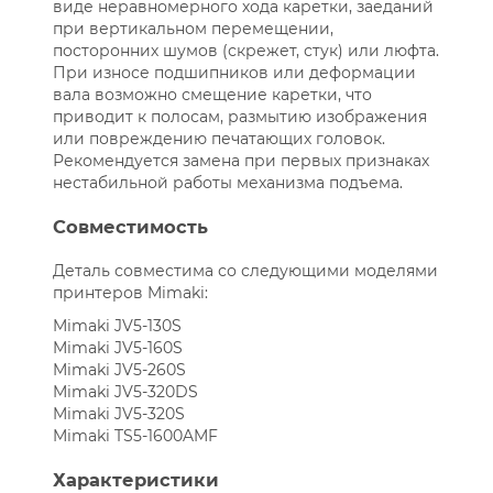
виде неравномерного хода каретки, заеданий
при вертикальном перемещении,
посторонних шумов (скрежет, стук) или люфта.
При износе подшипников или деформации
вала возможно смещение каретки, что
приводит к полосам, размытию изображения
или повреждению печатающих головок.
Рекомендуется замена при первых признаках
нестабильной работы механизма подъема.
Совместимость
Деталь совместима со следующими моделями
принтеров Mimaki:
Mimaki JV5-130S
Mimaki JV5-160S
Mimaki JV5-260S
Mimaki JV5-320DS
Mimaki JV5-320S
Mimaki TS5-1600AMF
Характеристики