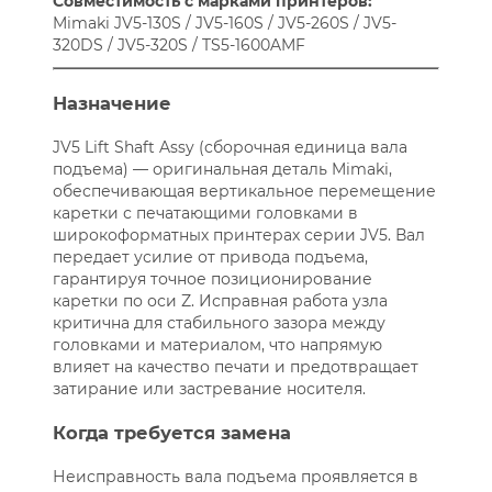
Совместимость с марками принтеров:
Mimaki JV5-130S / JV5-160S / JV5-260S / JV5-
320DS / JV5-320S / TS5-1600AMF
Назначение
JV5 Lift Shaft Assy (сборочная единица вала
подъема) — оригинальная деталь Mimaki,
обеспечивающая вертикальное перемещение
каретки с печатающими головками в
широкоформатных принтерах серии JV5. Вал
передает усилие от привода подъема,
гарантируя точное позиционирование
каретки по оси Z. Исправная работа узла
критична для стабильного зазора между
головками и материалом, что напрямую
влияет на качество печати и предотвращает
затирание или застревание носителя.
Когда требуется замена
Неисправность вала подъема проявляется в