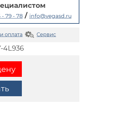
пециалистом
/
 - 79 - 78
info@vegasd.ru
 и оплата
Сервис
Y-4L936
цену
ать