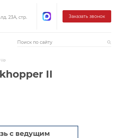
Заказать звонок
д. 23А, стр.
 Up
khopper II
зь с ведущим