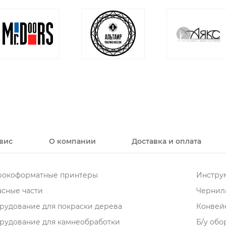
вис
О компании
Доставка и оплата
окоформатные принтеры
Инструм
асные части
Чернила
рудование для покраски дерева
Конвей
рудование для камнеобработки
Б/у об