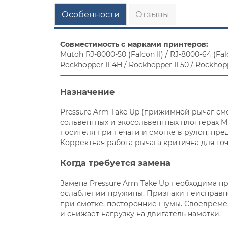
Особенности
Отзывы
Совместимость с марками принтеров:
Mutoh RJ-8000-50 (Falcon II) / RJ-8000-64 (Falco
Rockhopper II-4H / Rockhopper II 50 / Rockhopp
Назначение
Pressure Arm Take Up (прижимной рычаг см
сольвентных и экосольвентных плоттерах M
носителя при печати и смотке в рулон, пр
Корректная работа рычага критична для то
Когда требуется замена
Замена Pressure Arm Take Up необходима 
ослаблении пружины. Признаки неисправн
при смотке, посторонние шумы. Своеврем
и снижает нагрузку на двигатель намотки.