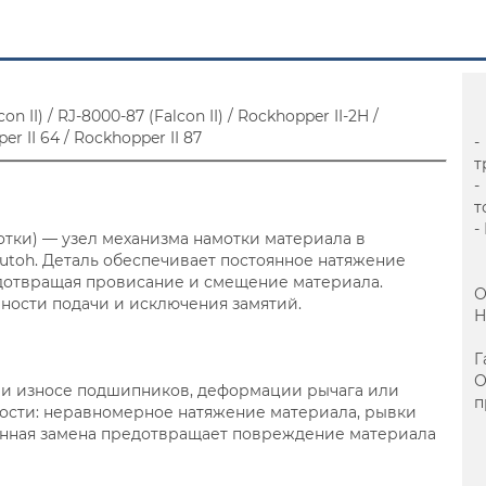
n II) / RJ-8000-87 (Falcon II) / Rockhopper II-2H /
er II 64 / Rockhopper II 87
-
т
-
т
-
отки) — узел механизма намотки материала в
utoh. Деталь обеспечивает постоянное натяжение
едотвращая провисание и смещение материала.
О
чности подачи и исключения замятий.
Н
Г
при износе подшипников, деформации рычага или
п
ости: неравномерное натяжение материала, рывки
енная замена предотвращает повреждение материала