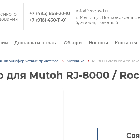
info@vegasd.ru
+7 (495) 868-20-10
енного
г. Мытищи, Волковское ш., вл
дования
+7 (916) 430-11-01
5, этаж 6, помещ. 5
нии
Доставка и оплата
Обзоры
Новости
Контакты
ля широкоформатных принтеров
Механика
RJ-8000 Pressure Arm Take
p для Mutoh RJ-8000 / Roc
Свя